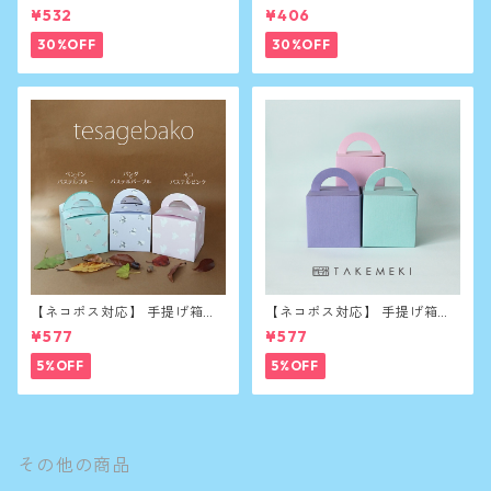
綿100%
¥532
¥406
30%OFF
30%OFF
【ネコポス対応】 手提げ箱
【ネコポス対応】 手提げ箱
（大）5枚セット(アニマル)
（大）5枚セット(パステル)
¥577
¥577
5%OFF
5%OFF
その他の商品