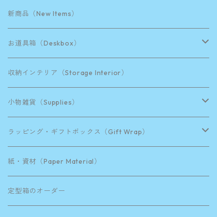
新商品（New Items）
お道具箱（Deskbox）
B5サイズ
収納インテリア（Storage Interior）
A4サイズ
小物雑貨（Supplies）
A3サイズ
水引き
ラッピング・ギフトボックス（Gift Wrap）
B4サイズ
9.5×9.5×H4.5cm
紙・資材（Paper Material）
KIDS BOX
15×10.5×H4.5cm
定型箱のオーダー