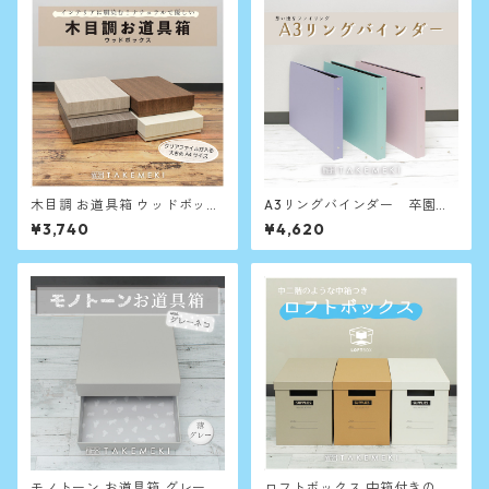
木目調 お道具箱 ウッドボック
A3リングバインダー 卒園な
ス A4 クリアファイルが入る
ど思い出の整理収納に
¥3,740
¥4,620
収納箱
モノトーン お道具箱 グレーネ
ロフトボックス 中箱付きの収