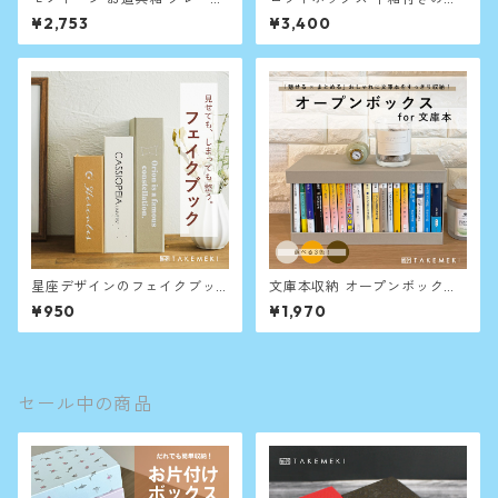
コ A4 クリアファイルが入る
納ボックス ペット用品や医薬
¥2,753
¥3,400
収納箱
品、子供用品の整理に
星座デザインのフェイクブッ
文庫本収納 オープンボックス
ク収納（単品）
for 文庫
¥950
¥1,970
セール中の商品