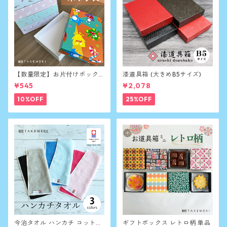
【数量限定】お片付けボック
漆道具箱 (大きめB5サイズ)
ス A5サイズ 単品
¥545
¥2,078
10%OFF
25%OFF
今治タオル ハンカチ コットン
ギフトボックス レトロ柄 単品