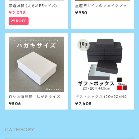
漆道具箱 (大きめB5サイズ)
星座デザインのフェイクブッ
ク収納（単品）
¥2,078
¥950
25%OFF
白いお道具箱 はがきサイズ
ギフトボックス (20×20×H4.5
（オリジナル定型箱ホワイト
cm) 10個セット 【セット販売
¥506
¥7,405
サンプル）
価格】
CATEGORY