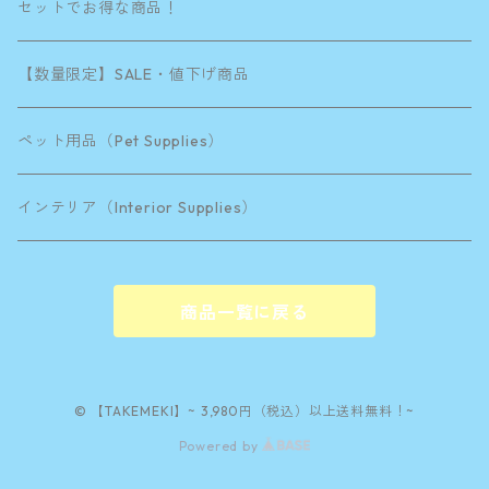
そぼっくす A5サイズ
21×11.5×Ｈ4.5cm
セットでお得な商品！
漆道具箱
20×20×H4.5cm
【数量限定】SALE・値下げ商品
リボン無料サービス
ペット用品（Pet Supplies）
ラッピングペーパー
インテリア（Interior Supplies）
31.5×10.5×H6cm
商品一覧に戻る
© 【TAKEMEKI】~ 3,980円（税込）以上送料無料！~
Powered by