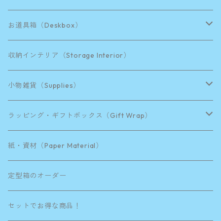
お道具箱（Deskbox）
B5サイズ
収納インテリア（Storage Interior）
A4サイズ
小物雑貨（Supplies）
A3サイズ
水引き
ラッピング・ギフトボックス（Gift Wrap）
B4サイズ
9.5×9.5×H4.5cm
紙・資材（Paper Material）
KIDS BOX
15×10.5×H4.5cm
定型箱のオーダー
そぼっくす A5サイズ
21×11.5×Ｈ4.5cm
セットでお得な商品！