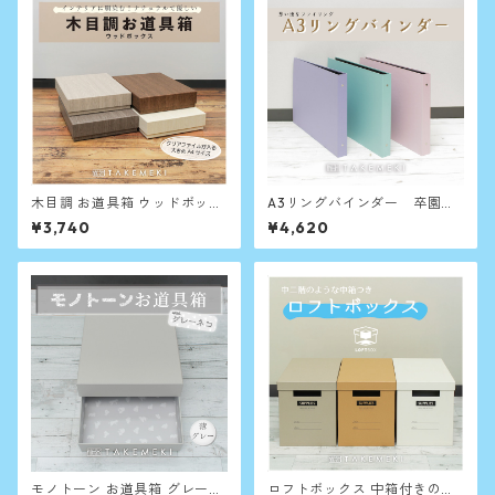
木目調 お道具箱 ウッドボック
A3リングバインダー 卒園な
ス A4 クリアファイルが入る
ど思い出の整理収納に
¥3,740
¥4,620
収納箱
モノトーン お道具箱 グレーネ
ロフトボックス 中箱付きの収