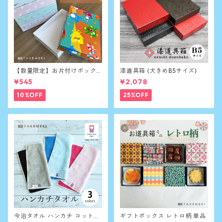
【数量限定】お片付けボック
漆道具箱 (大きめB5サイズ)
ス A5サイズ 単品
¥545
¥2,078
10%OFF
25%OFF
今治タオル ハンカチ コットン
ギフトボックス レトロ柄 単品