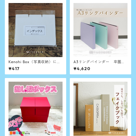
Kenohi Box（写真収納）に使
A3リングバインダー 卒園な
える！ インデックス（6枚入
ど思い出の整理収納に
¥417
¥4,620
り）