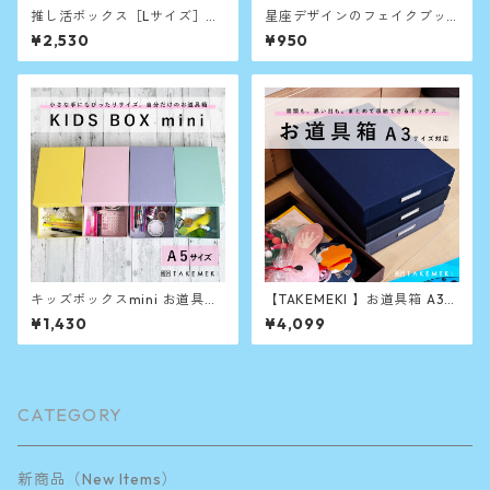
推し活ボックス［Lサイズ］｜
星座デザインのフェイクブッ
推しカラー全5色・日本製のふ
ク収納（単品）
¥2,530
¥950
た付き紙製収納ケース／A4対
応でパンフ・ぬいぐるみもす
っきり◎ 書類・衣類・おもち
ゃ箱にも使える差し色ボック
ス
キッズボックスmini お道具箱
【TAKEMEKI 】お道具箱 A3サ
A5サイズ（ネコ/パンダ/ペン
イズ｜布クロス貼り収納ボッ
¥1,430
¥4,099
ギン）おどうぐばこ
クス｜ブラック・グレー・ネ
イビー・グリーン・オレン
ジ・ブラウン｜大容量 書類整
理 作品収納
CATEGORY
新商品（New Items）