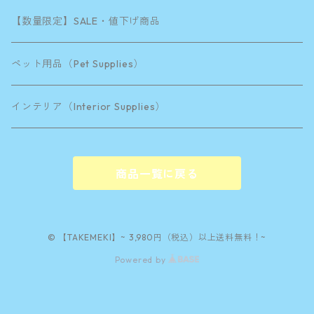
漆道具箱
20×20×H4.5cm
【数量限定】SALE・値下げ商品
リボン無料サービス
ペット用品（Pet Supplies）
ラッピングペーパー
インテリア（Interior Supplies）
31.5×10.5×H6cm
商品一覧に戻る
© 【TAKEMEKI】~ 3,980円（税込）以上送料無料！~
Powered by