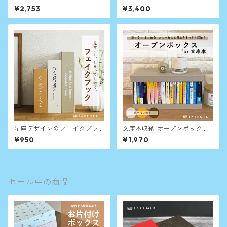
コ A4 クリアファイルが入る
納ボックス ペット用品や医薬
¥2,753
¥3,400
収納箱
品、子供用品の整理に
星座デザインのフェイクブッ
文庫本収納 オープンボックス
ク収納（単品）
for 文庫
¥950
¥1,970
セール中の商品