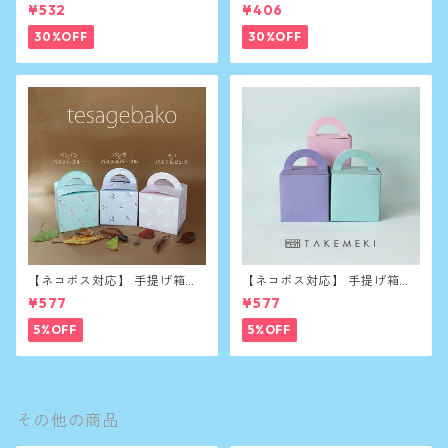
綿100%
¥532
¥406
30%OFF
30%OFF
【ネコポス対応】 手提げ箱
【ネコポス対応】 手提げ箱
（大）5枚セット(アニマル)
（大）5枚セット(パステル)
¥577
¥577
5%OFF
5%OFF
その他の商品