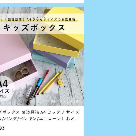
クス お道具箱 A4 ピッタリ サイズ
コ/パンダ/ペンギン/ユニコーン）おどう
こ
83