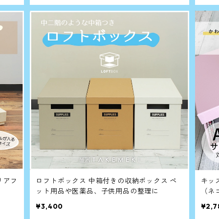
リアフ
ロフトボックス 中箱付きの収納ボックス ペ
キッズボッ
ット用品や医薬品、子供用品の整理に
（ネ
ぐば
¥3,400
¥2,7